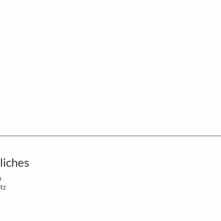
liches
m
tz